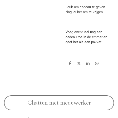
Leuk om cadeau te geven.
Nog leuker om te krijgen.
Voeg eventueel nog een
cadeau toe in de emmer en
geef het als een pakket.
D
D
S
D
e
e
h
e
l
e
a
l
e
l
r
e
n
e
n
Chatten met medewerker