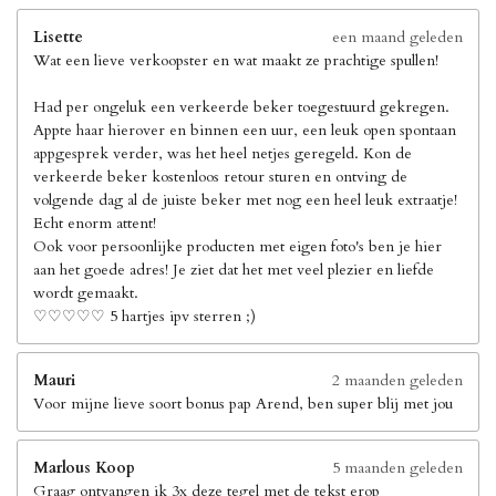
Lisette
een maand geleden
Wat een lieve verkoopster en wat maakt ze prachtige spullen!
Had per ongeluk een verkeerde beker toegestuurd gekregen.
Appte haar hierover en binnen een uur, een leuk open spontaan
appgesprek verder, was het heel netjes geregeld. Kon de
verkeerde beker kostenloos retour sturen en ontving de
volgende dag al de juiste beker met nog een heel leuk extraatje!
Echt enorm attent!
Ook voor persoonlijke producten met eigen foto's ben je hier
aan het goede adres! Je ziet dat het met veel plezier en liefde
wordt gemaakt.
♡♡♡♡♡ 5 hartjes ipv sterren ;)
Mauri
2 maanden geleden
Voor mijne lieve soort bonus pap Arend, ben super blij met jou
Marlous Koop
5 maanden geleden
Graag ontvangen ik 3x deze tegel met de tekst erop