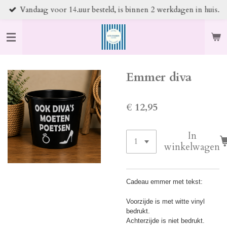
Vandaag voor 14.uur besteld, is binnen 2 werkdagen in huis.
Ga
direct
naar
de
hoofdinhoud
Emmer diva
€ 12,95
In
winkelwagen
Cadeau emmer met tekst:
Voorzijde is met witte vinyl
bedrukt.
Achterzijde is niet bedrukt.