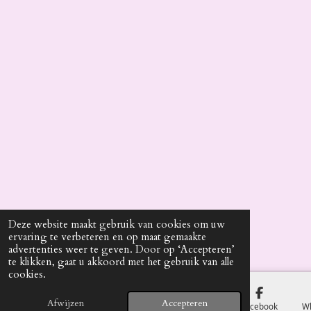
Deze website maakt gebruik van cookies om uw
ervaring te verbeteren en op maat gemaakte
advertenties weer te geven. Door op ‘Accepteren’
te klikken, gaat u akkoord met het gebruik van alle
cookies.
Afwijzen
Accepteren
E-mailadres
Telefoonnummer
Kaart
Facebook
W