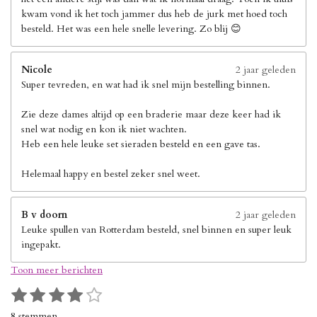
kwam vond ik het toch jammer dus heb de jurk met hoed toch
besteld. Het was een hele snelle levering. Zo blij 😊
Nicole
2 jaar geleden
Super tevreden, en wat had ik snel mijn bestelling binnen.
Zie deze dames altijd op een braderie maar deze keer had ik
snel wat nodig en kon ik niet wachten.
Heb een hele leuke set sieraden besteld en een gave tas.
Helemaal happy en bestel zeker snel weet.
B v doorn
2 jaar geleden
Leuke spullen van Rotterdam besteld, snel binnen en super leuk
ingepakt.
Toon meer berichten
1
2
3
4
5
S
R
s
s
s
s
s
t
a
8 stemmen