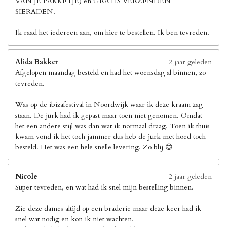
VAN JE PAKKETJE) en GRATIS VERZENDEN
SIERADEN.
Ik raad het iedereen aan, om hier te bestellen. Ik ben tevreden.
Alida Bakker
2 jaar geleden
Afgelopen maandag besteld en had het woensdag al binnen, zo
tevreden.
Was op de ibizafestival in Noordwijk waar ik deze kraam zag
staan. De jurk had ik gepast maar toen niet genomen. Omdat
het een andere stijl was dan wat ik normaal draag. Toen ik thuis
kwam vond ik het toch jammer dus heb de jurk met hoed toch
besteld. Het was een hele snelle levering. Zo blij 😊
Nicole
2 jaar geleden
Super tevreden, en wat had ik snel mijn bestelling binnen.
Zie deze dames altijd op een braderie maar deze keer had ik
snel wat nodig en kon ik niet wachten.