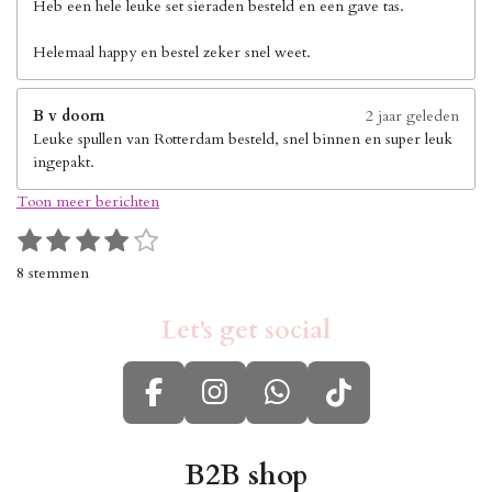
Heb een hele leuke set sieraden besteld en een gave tas.
Helemaal happy en bestel zeker snel weet.
B v doorn
2 jaar geleden
Leuke spullen van Rotterdam besteld, snel binnen en super leuk
ingepakt.
Toon meer berichten
1
2
3
4
5
S
R
s
s
s
s
s
t
a
8 stemmen
e
t
t
t
t
t
t
m
i
e
e
e
e
e
m
Let's get social
n
r
r
r
r
r
e
g
n
r
r
r
r
:
e
e
e
e
F
I
W
T
4
n
n
n
n
s
a
n
h
i
t
c
s
a
k
B2B shop
e